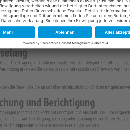
gbarkeit
 Einwilligung oder in Erfüllung eines Vertrags automatisiert verarbeiten, an 
 Sie die direkte Übertragung der Daten an einen anderen Verantwortlichen v
sselung
z der Übertragung vertraulicher Inhalte, wie zum Beispiel Bestellungen oder
 Verbindung erkennen Sie daran, dass die Adresszeile des Browsers von “http
önnen die Daten, die Sie an uns übermitteln, nicht von Dritten mitgelesen we
schung und Berichtigung
mmungen jederzeit das Recht auf unentgeltliche Auskunft über Ihre gespeic
f. ein Recht auf Berichtigung, Sperrung oder Löschung dieser Daten. Hierz
ter der im Impressum angegebenen Adresse an uns wenden.