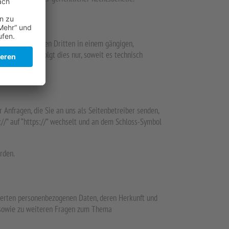
sich oder an einen Dritten in einem gängigen,
erlangen, erfolgt dies nur, soweit es technisch
 Anfragen, die Sie an uns als Seitenbetreiber senden,
://” auf “https://” wechselt und an dem Schloss-Symbol
rden.
herten personenbezogenen Daten, deren Herkunft und
u sowie zu weiteren Fragen zum Thema