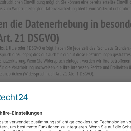
drücklichen Einwilligung möglich. Sie können eine bereits erteilte Einwilli
bis zum Widerruf erfolgten Datenverarbeitung bleibt vom Widerruf unberührt.
en die Datenerhebung in besond
Art. 21 DSGVO)
. 1 lit. e oder f DSGVO erfolgt, haben Sie jederzeit das Recht, aus Gründen,
ruch einzulegen; dies gilt auch für ein auf diese Bestimmungen gestütztes P
chutzerklärung. Wenn Sie Widerspruch einlegen, werden wir Ihre betroffene
r die Verarbeitung nachweisen, die Ihre Interessen, Rechte und Freiheiten 
sansprüchen (Widerspruch nach Art. 21 Abs. 1 DSGVO).
irektwerbung zu betreiben, so haben Sie das Recht, jederzeit Widerspruch g
 einzulegen; dies gilt auch für das Profiling, soweit es mit solcher Direkt
cht mehr zum Zwecke der Direktwerbung verwendet (Widerspruch nach Art. 
r zuständigen Aufsichtsbehörde
offenen ein Beschwerderecht bei einer Aufsichtsbehörde, insbesondere in de
es zu. Das Beschwerderecht besteht unbeschadet anderweitiger verwaltungsr