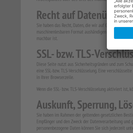
Recht auf Datenübertra
Sie haben das Recht, Daten, die wir auf Grundlage Ihrer
maschinenlesbaren Format aushändigen zu lassen. Sofern
machbar ist.
SSL- bzw. TLS-Verschlü
Diese Seite nutzt aus Sicherheitsgründen und zum Schut
eine SSL-bzw. TLS-Verschlüsselung. Eine verschlüsselte
in Ihrer Browserzeile.
Wenn die SSL- bzw. TLS-Verschlüsselung aktiviert ist, k
Auskunft, Sperrung, Lö
Sie haben im Rahmen der geltenden gesetzlichen Besti
Empfänger und den Zweck der Datenverarbeitung und gg
personenbezogene Daten können Sie sich jederzeit un