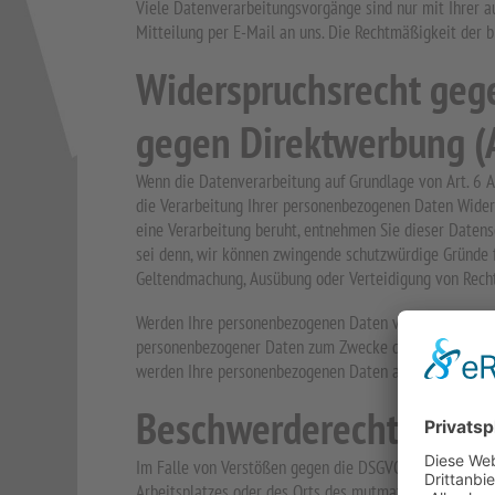
Viele Datenverarbeitungsvorgänge sind nur mit Ihrer aus
Mitteilung per E-Mail an uns. Die Rechtmäßigkeit der 
Widerspruchsrecht geg
gegen Direktwerbung (
Wenn die Datenverarbeitung auf Grundlage von Art. 6 Abs
die Verarbeitung Ihrer personenbezogenen Daten Widersp
eine Verarbeitung beruht, entnehmen Sie dieser Datens
sei denn, wir können zwingende schutzwürdige Gründe fü
Geltendmachung, Ausübung oder Verteidigung von Recht
Werden Ihre personenbezogenen Daten verarbeitet, um D
personenbezogener Daten zum Zwecke derartiger Werbung
werden Ihre personenbezogenen Daten anschließend ni
Beschwerderecht bei de
Im Falle von Verstößen gegen die DSGVO steht den Betr
Arbeitsplatzes oder des Orts des mutmaßlichen Verstoß