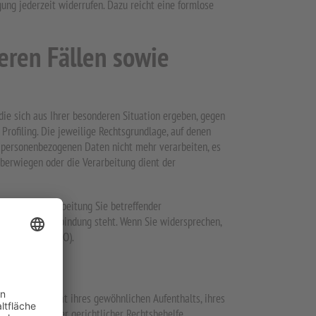
gung jederzeit widerrufen. Dazu reicht eine formlose
eren Fällen sowie
 die sich aus Ihrer besonderen Situation ergeben, gegen
rofiling. Die jeweilige Rechtsgrundlage, auf denen
n personenbezogenen Daten nicht mehr verarbeiten, es
überwiegen oder die Verarbeitung dient der
egen die Verarbeitung Sie betreffender
werbung in Verbindung steht. Wenn Sie widersprechen,
21 Abs. 2 DSGVO).
m Mitgliedstaat ihres gewöhnlichen Aufenthalts, ihres
echtlicher oder gerichtlicher Rechtsbehelfe.